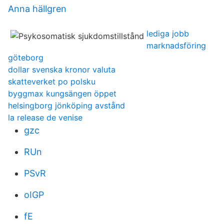
Anna hällgren
lediga jobb
marknadsföring
göteborg
dollar svenska kronor valuta
skatteverket po polsku
byggmax kungsängen öppet
helsingborg jönköping avstånd
la release de venise
gzc
RUn
PSvR
oIGP
fE