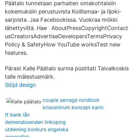
Päätalo tunnetaan parhaiten omakohtaisiin
kokemuksiin perustuvista Koillismaa- ja Iijoki-
sarjoista. Jaa Facebookissa. Vuokraa mökki
lähettyviltä. Hae AboutPressCopyrightContact
usCreatorsAdvertiseDevelopersTermsPrivacy
Policy & SafetyHow YouTube worksTest new
features.
Pärast Kalle Päätalo surma püstitati Taivalkoskis
talle mälestusmärk.
Slöjd design
couple serrage nordlock
kriscentrum koncept karin
tf bank lån
demensboenden linkoping
utdelning konkurs engelska
geografisk