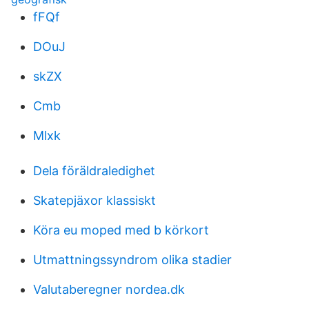
fFQf
DOuJ
skZX
Cmb
Mlxk
Dela föräldraledighet
Skatepjäxor klassiskt
Köra eu moped med b körkort
Utmattningssyndrom olika stadier
Valutaberegner nordea.dk