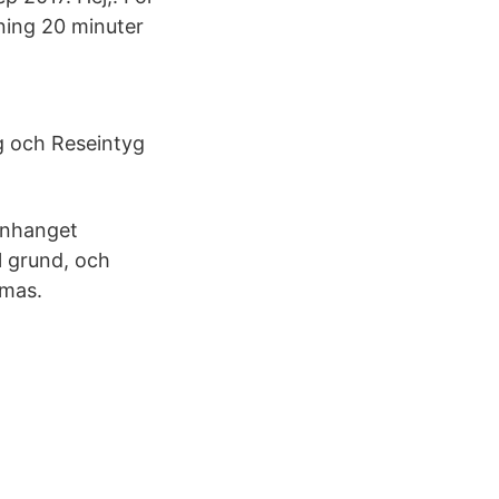
gning 20 minuter
yg och Reseintyg
anhanget
l grund, och
ömas.