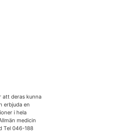
r att deras kunna
an erbjuda en
ioner i hela
llmän medicin
nd Tel 046-188