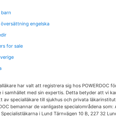
 barn
 översättning engelska
dir
rs for sale
sverige
a
alläkare har valt att registrera sig hos POWERDOC fö
 i samhället med sin expertis. Detta betyder att vi k
 av specialläkare till sjukhus och privata läkarinstitut
C bemannar de vanligaste specialområdena som: A
: Specialistläkarna i Lund Tärnvägen 10 B, 227 32 Lu