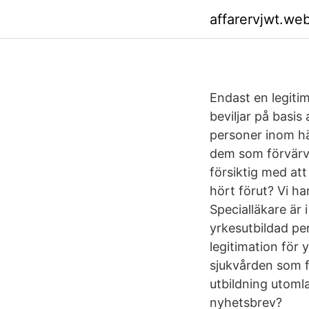
affarervjwt.we
Endast en legiti
beviljar på basis
personer inom häl
dem som förvärva
försiktig med att
hört förut? Vi ha
Specialläkare är 
yrkesutbildad pe
legitimation för 
sjukvården som fö
utbildning utoml
nyhetsbrev?