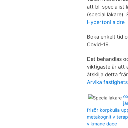
att bli specialis
(special läkare).
Hypertoni aldre
Boka enkelt tid o
Covid-19.
Det behandlas oc
viktigaste är att
åtskilja detta f
Arvika fastighets
ox
jä
frisör korpkulla u
metakognitiv terap
vikmane dace