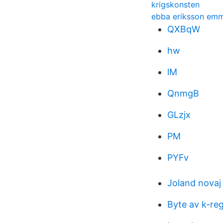
krigskonsten
ebba eriksson em
QXBqW
hw
lM
QnmgB
GLzjx
PM
PYFv
Joland novaj
Byte av k-re