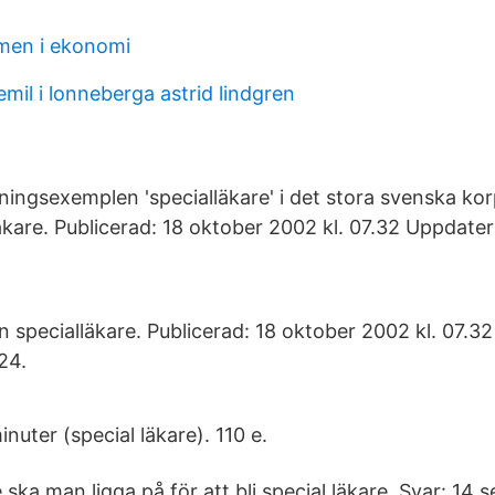
men i ekonomi
mil i lonneberga astrid lindgren
ingsexemplen 'specialläkare' i det stora svenska korp
läkare. Publicerad: 18 oktober 2002 kl. 07.32 Uppdate
tan specialläkare. Publicerad: 18 oktober 2002 kl. 07.
24.
uter (special läkare). 110 e.
 ska man ligga på för att bli special läkare. Svar: 14 s