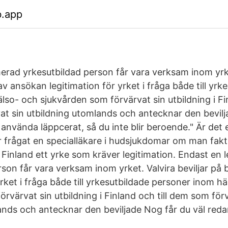
b.app
merad yrkesutbildad person får vara verksam inom yrke
 av ansökan legitimation för yrket i fråga både till yrk
so- och sjukvården som förvärvat sin utbildning i Fin
t sin utbildning utomlands och antecknar den bevilja
 använda läppcerat, så du inte blir beroende." Är det
r frågat en specialläkare i hudsjukdomar om man fakti
i Finland ett yrke som kräver legitimation. Endast en 
rson får vara verksam inom yrket. Valvira beviljar på
yrket i fråga både till yrkesutbildade personer inom h
rvärvat sin utbildning i Finland och till dem som för
ands och antecknar den beviljade Nog får du väl reda