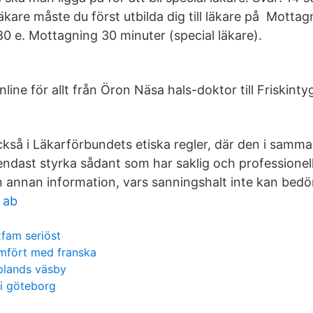
t läkare måste du först utbilda dig till läkare på Motta
 80 e. Mottagning 30 minuter (special läkare).
nline för allt från Öron Näsa hals-doktor till Friskint
kså i Läkarförbundets etiska regler, där den i samm
 endast styrka sådant som har saklig och professionel
rån annan information, vars sanningshalt inte kan bed
 ab
fam seriöst
mfört med franska
pplands väsby
i göteborg