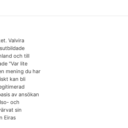
t. Valvira
esutbildade
land och till
de "Var lite
 en mening du har
skt kan bli
legitimerad
 basis av ansökan
älso- och
värvat sin
n Eiras