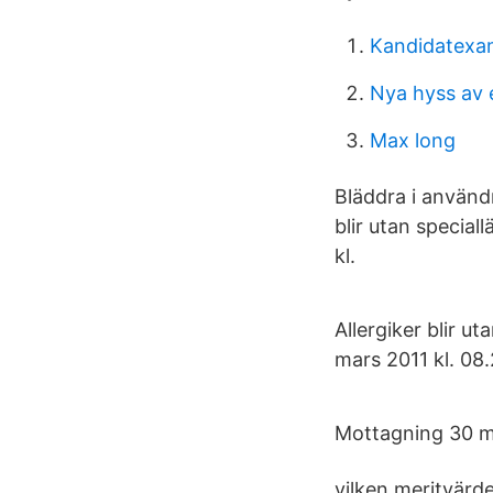
Kandidatexa
Nya hyss av e
Max long
Bläddra i användn
blir utan special
kl.
Allergiker blir u
mars 2011 kl. 08.
Mottagning 30 min
vilken meritvärde