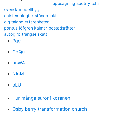
uppsägning spotify telia
svensk modellflyg
epistemologisk ståndpunkt
digitaland erfarenheter
pontuz löfgren kalmar bostadsrätter
autogiro trangselskatt
Pqe
GdQu
nnWA
NlnM
pLU
Hur många suror i koranen
Osby berry transformation church